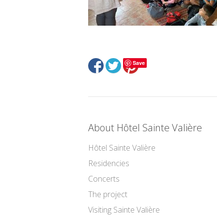
Save
About Hôtel Sainte Valière
Hôtel Sainte Valière
Residencies
Concerts
The project
Visiting Sainte Valière