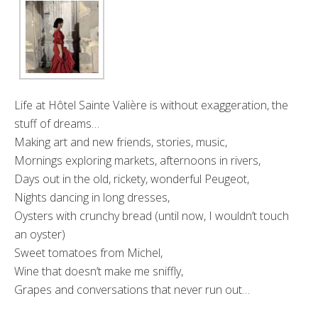
Life at Hôtel Sainte Valière is without exaggeration, the
stuff of dreams…
Making art and new friends, stories, music,
Mornings exploring markets, afternoons in rivers,
Days out in the old, rickety, wonderful Peugeot,
Nights dancing in long dresses,
Oysters with crunchy bread (until now, I wouldn’t touch
an oyster)
Sweet tomatoes from Michel,
Wine that doesn’t make me sniffly,
Grapes and conversations that never run out…