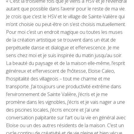
« C’est la troisième fois que je viens à HSV et je reviendrai
autant que possible dans l’avenir pour le reste de ma vie.
Je crois que c’est le HSV et le village de Sainte-Valière qui
m’ont choisie ou peut-être on s’est choisis mutuellement.
Pour moi c’est un endroit magique ou toutes les muses
de la création artistique se trouvent dans un état de
perpétuelle danse et dialogue et effervescence. Je me
sens chez moi et je suis inspirée du matin jusqu’au soir.
La beauté du paysage et de la maison elle-même, l’esprit
généreux et effervescent de l’hôtesse, Eloise Caleo,
l’hospitalité des villageois – tout me charme et me
transporte. J’ai toujours une productivité extrême dans
l’environnement de Sainte Valière, j’écris et je me
promène dans les vignobles, j’écris et je vais nager a une
des piscines locales, j’écris encore et j’ai une
conversation palpitante sur l’art ou la vie en général avec
Eloise ou un des autres résidents de la maison. C’est un
cycle continu de créativité et de vie pleine et bien vécue.