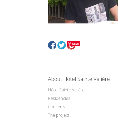
Save
About Hôtel Sainte Valière
Hôtel Sainte Valière
Residencies
Concerts
The project