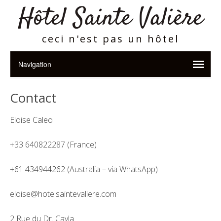
Hôtel Sainte Valière
ceci n'est pas un hôtel
Contact
Eloise Caleo
+33 640822287 (France)
+61 434944262 (Australia – via WhatsApp)
eloise@hotelsaintevaliere.com
2 Rue du Dr. Cayla