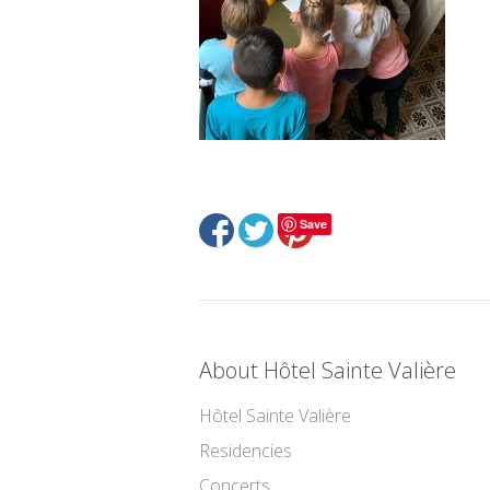
Save
About Hôtel Sainte Valière
Hôtel Sainte Valière
Residencies
Concerts