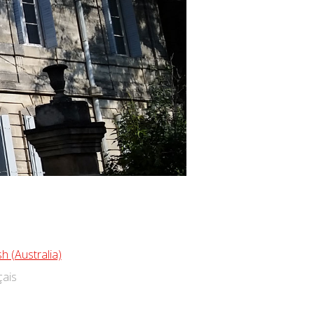
sh (Australia)
ais