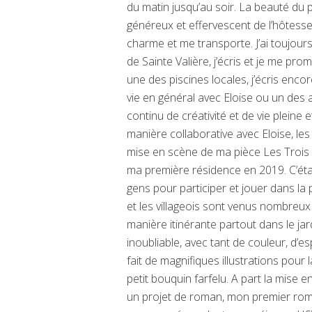
du matin jusqu’au soir. La beauté du p
généreux et effervescent de l’hôtesse, 
charme et me transporte. J’ai toujour
de Sainte Valière, j’écris et je me prom
une des piscines locales, j’écris encore
vie en général avec Eloise ou un des a
continu de créativité et de vie pleine 
manière collaborative avec Eloise, les 
mise en scène de ma pièce Les Trois b
ma première résidence en 2019. C’étai
gens pour participer et jouer dans la
et les villageois sont venus nombreux
manière itinérante partout dans le jar
inoubliable, avec tant de couleur, d’espr
fait de magnifiques illustrations pour
petit bouquin farfelu. A part la mise en
un projet de roman, mon premier roman