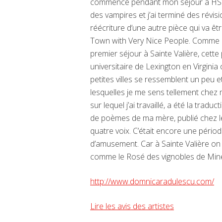
commencé pendant mon séjour a HSV l’
des vampires et j’ai terminé des révisi
réécriture d’une autre pièce qui va ê
Town with Very Nice People. Comme L
premier séjour à Sainte Valière, cette 
universitaire de Lexington en Virginia ou
petites villes se ressemblent un peu e
lesquelles je me sens tellement chez m
sur lequel j’ai travaillé, a été la tra
de poèmes de ma mère, publié chez les
quatre voix. C’était encore une période
d’amusement. Car à Sainte Valière on
comme le Rosé des vignobles de Mine
http://www.domnicaradulescu.com/
Lire les avis des artistes