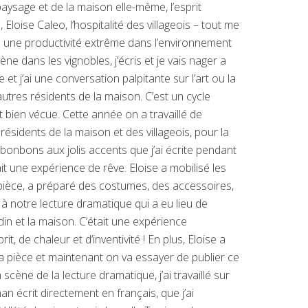
aysage et de la maison elle-même, l’esprit
Eloise Caleo, l’hospitalité des villageois – tout me
s une productivité extrême dans l’environnement
ène dans les vignobles, j’écris et je vais nager a
 et j’ai une conversation palpitante sur l’art ou la
utres résidents de la maison. C’est un cycle
et bien vécue. Cette année on a travaillé de
résidents de la maison et des villageois, pour la
onbons aux jolis accents que j’ai écrite pendant
t une expérience de rêve. Eloise a mobilisé les
 pièce, a préparé des costumes, des accessoires,
 à notre lecture dramatique qui a eu lieu de
din et la maison. C’était une expérience
it, de chaleur et d’inventivité ! En plus, Eloise a
 la pièce et maintenant on va essayer de publier ce
 scène de la lecture dramatique, j’ai travaillé sur
 écrit directement en français, que j’ai